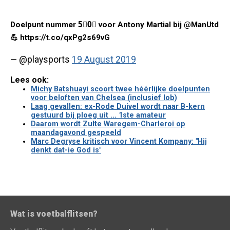
Doelpunt nummer 5⃣0⃣ voor Antony Martial bij @ManUtd
💪 https://t.co/qxPg2s69vG
— @playsports
19 August 2019
Lees ook:
Michy Batshuayi scoort twee héérlijke doelpunten
voor beloften van Chelsea (inclusief lob)
Laag gevallen: ex-Rode Duivel wordt naar B-kern
gestuurd bij ploeg uit ... 1ste amateur
Daarom wordt Zulte Waregem-Charleroi op
maandagavond gespeeld
Marc Degryse kritisch voor Vincent Kompany: "Hij
denkt dat-ie God is"
Wat is voetbalflitsen?