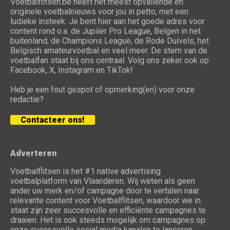
Voetbalflitsen.be heeft het meest opvallende en
originele voetbalnieuws voor jou in petto, met een
ludieke insteek. Je bent hier aan het goede adres voor
content rond o.a. de Jupiler Pro League, Belgen in het
buitenland, de Champions League, de Rode Duivels, het
Belgisch amateurvoetbal en veel meer. De stem van de
voetbalfan staat bij ons centraal. Volg ons zeker ook op
Facebook, X, Instagram en TikTok!
Heb je een fout gespot of opmerking(en) voor onze
redactie?
Contacteer ons!
Adverteren
Voetbalflitsen is het #1 native advertising
voetbalplatform van Vlaanderen. Wij weten als geen
ander uw merk en/of campagne door te vertalen naar
relevante content voor Voetbalflitsen, waardoor we in
staat zijn zeer succesvolle en efficiënte campagnes te
draaien. Het is ook steeds mogelijk om campagnes op
onze succesvolle social media kanalen te lanceren.