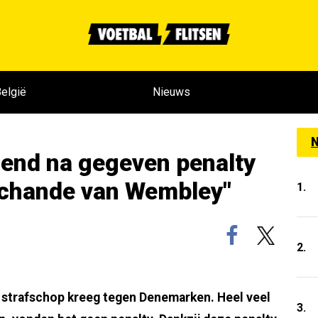
elgië
Nieuws
N
zend na gegeven penalty
schande van Wembley"
1.
2.
strafschop kreeg tegen Denemarken. Heel veel
3.