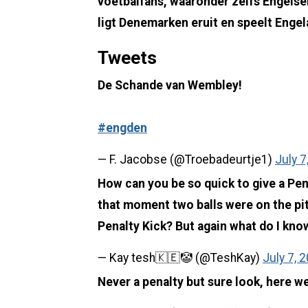
voetbalfans, waaronder zelfs Engelse
ligt Denemarken eruit en speelt Engela
Tweets
De Schande van Wembley!
#engden
— F. Jacobse (@Troebadeurtje1)
July 7
How can you be so quick to give a Pen
that moment two balls were on the pit
Penalty Kick? But again what do I kno
— Kay tesh🇰🇪🤡 (@TeshKay)
July 7, 
Never a penalty but sure look, here w