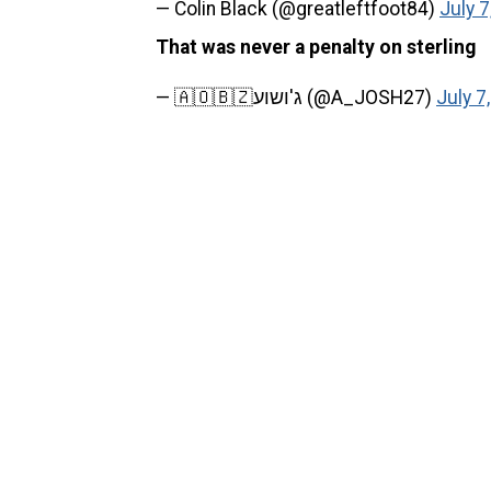
— Colin Black (@greatleftfoot84)
July 7
That was never a penalty on sterling
— 🇦🇴🇧🇿ג'ושוע (@A_JOSH27)
July 7