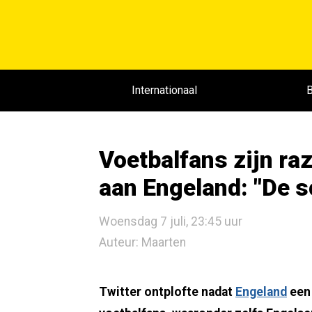
Internationaal
B
Voetbalfans zijn ra
aan Engeland: "De 
Woensdag 7 juli, 23:45 uur
Auteur: Maarten
Twitter ontplofte nadat
Engeland
een 