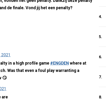
n, vonden het geen penalty. Dankzij deze penalty
nd de finale. Vond jij het een penalty?
4.
5.
, 2021
6.
alty in a high profile game
#ENGDEN
where at
ch. Was that even a foul play warranting a
7.
w 🙄
2021
e are
8.