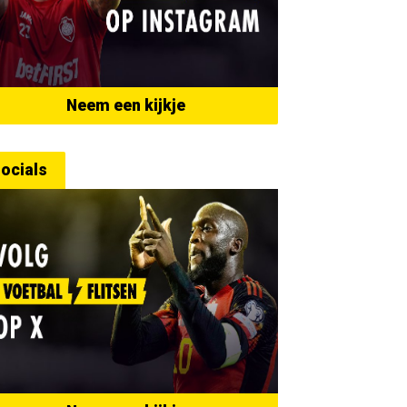
Neem een kijkje
ocials