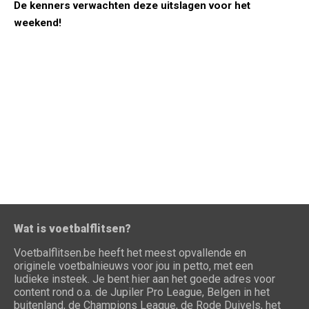
De kenners verwachten deze uitslagen voor het
weekend!
Wat is voetbalflitsen?
Voetbalflitsen.be heeft het meest opvallende en
originele voetbalnieuws voor jou in petto, met een
ludieke insteek. Je bent hier aan het goede adres voor
content rond o.a. de Jupiler Pro League, Belgen in het
buitenland, de Champions League, de Rode Duivels, het