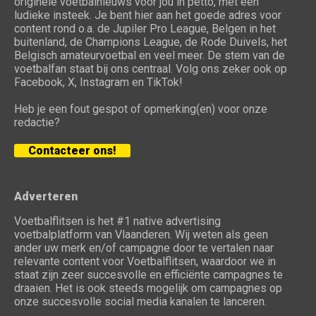
originele voetbalnieuws voor jou in petto, met een
ludieke insteek. Je bent hier aan het goede adres voor
content rond o.a. de Jupiler Pro League, Belgen in het
buitenland, de Champions League, de Rode Duivels, het
Belgisch amateurvoetbal en veel meer. De stem van de
voetbalfan staat bij ons centraal. Volg ons zeker ook op
Facebook, X, Instagram en TikTok!
Heb je een fout gespot of opmerking(en) voor onze
redactie?
Contacteer ons!
Adverteren
Voetbalflitsen is het #1 native advertising
voetbalplatform van Vlaanderen. Wij weten als geen
ander uw merk en/of campagne door te vertalen naar
relevante content voor Voetbalflitsen, waardoor we in
staat zijn zeer succesvolle en efficiënte campagnes te
draaien. Het is ook steeds mogelijk om campagnes op
onze succesvolle social media kanalen te lanceren.