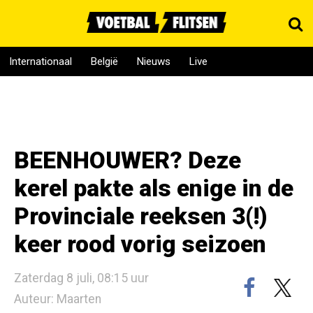
Internationaal
België
Nieuws
Live
BEENHOUWER? Deze
kerel pakte als enige in de
Provinciale reeksen 3(!)
keer rood vorig seizoen
Zaterdag 8 juli, 08:15 uur
Auteur: Maarten