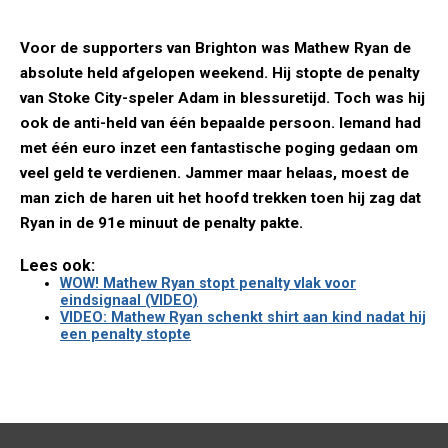
Voor de supporters van Brighton was Mathew Ryan de
absolute held afgelopen weekend. Hij stopte de penalty
van Stoke City-speler Adam in blessuretijd. Toch was hij
ook de anti-held van één bepaalde persoon. Iemand had
met één euro inzet een fantastische poging gedaan om
veel geld te verdienen. Jammer maar helaas, moest de
man zich de haren uit het hoofd trekken toen hij zag dat
Ryan in de 91e minuut de penalty pakte.
Lees ook:
WOW! Mathew Ryan stopt penalty vlak voor
eindsignaal (VIDEO)
VIDEO: Mathew Ryan schenkt shirt aan kind nadat hij
een penalty stopte