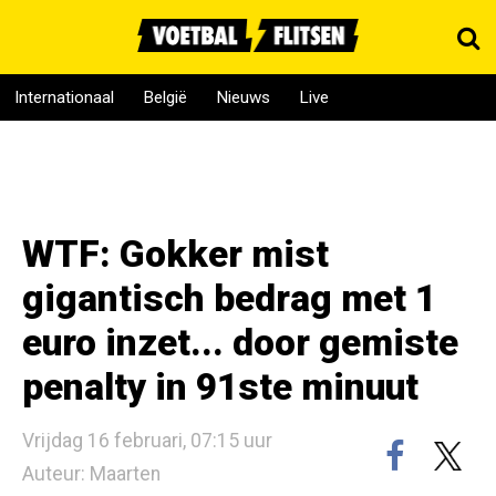
Internationaal
België
Nieuws
Live
WTF: Gokker mist
gigantisch bedrag met 1
euro inzet... door gemiste
penalty in 91ste minuut
Vrijdag 16 februari, 07:15 uur
Auteur: Maarten