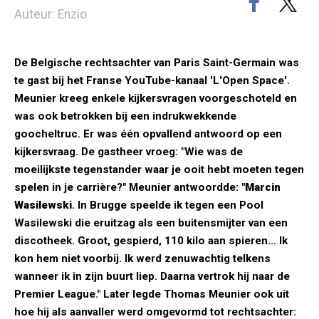
Auteur: Enzio
De Belgische rechtsachter van Paris Saint-Germain was
te gast bij het Franse YouTube-kanaal 'L'Open Space'.
Meunier kreeg enkele kijkersvragen voorgeschoteld en
was ook betrokken bij een indrukwekkende
goocheltruc. Er was één opvallend antwoord op een
kijkersvraag. De gastheer vroeg: "Wie was de
moeilijkste tegenstander waar je ooit hebt moeten tegen
spelen in je carrière?" Meunier antwoordde: "
Marcin
Wasilewski
. In Brugge speelde ik tegen een Pool
Wasilewski die eruitzag als een buitensmijter van een
discotheek. Groot, gespierd, 110 kilo aan spieren... Ik
kon hem niet voorbij. Ik werd zenuwachtig telkens
wanneer ik in zijn buurt liep. Daarna vertrok hij naar de
Premier League." Later legde Thomas Meunier ook uit
hoe hij als aanvaller werd omgevormd tot rechtsachter: