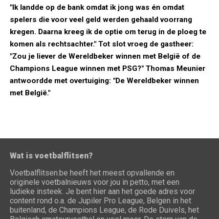
"Ik landde op de bank omdat ik jong was én omdat
spelers die voor veel geld werden gehaald voorrang
kregen. Daarna kreeg ik de optie om terug in de ploeg te
komen als rechtsachter." Tot slot vroeg de gastheer:
"Zou je liever de Wereldbeker winnen met België of de
Champions League winnen met PSG?" Thomas Meunier
antwoordde met overtuiging: "De Wereldbeker winnen
met België."
Wat is voetbalflitsen?
Voetbalflitsen.be heeft het meest opvallende en
originele voetbalnieuws voor jou in petto, met een
ludieke insteek. Je bent hier aan het goede adres voor
content rond o.a. de Jupiler Pro League, Belgen in het
buitenland, de Champions League, de Rode Duivels, het