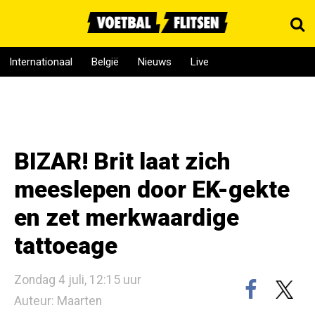
Internationaal
België
Nieuws
Live
BIZAR! Brit laat zich
meeslepen door EK-gekte
en zet merkwaardige
tattoeage
Zondag 4 juli, 12:15 uur
Auteur: Maarten