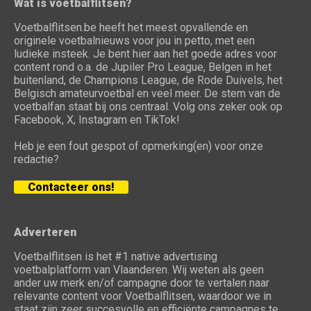
Wat is voetbalflitsen?
Voetbalflitsen.be heeft het meest opvallende en
originele voetbalnieuws voor jou in petto, met een
ludieke insteek. Je bent hier aan het goede adres voor
content rond o.a. de Jupiler Pro League, Belgen in het
buitenland, de Champions League, de Rode Duivels, het
Belgisch amateurvoetbal en veel meer. De stem van de
voetbalfan staat bij ons centraal. Volg ons zeker ook op
Facebook, X, Instagram en TikTok!
Heb je een fout gespot of opmerking(en) voor onze
redactie?
Contacteer ons!
Adverteren
Voetbalflitsen is het #1 native advertising
voetbalplatform van Vlaanderen. Wij weten als geen
ander uw merk en/of campagne door te vertalen naar
relevante content voor Voetbalflitsen, waardoor we in
staat zijn zeer succesvolle en efficiënte campagnes te