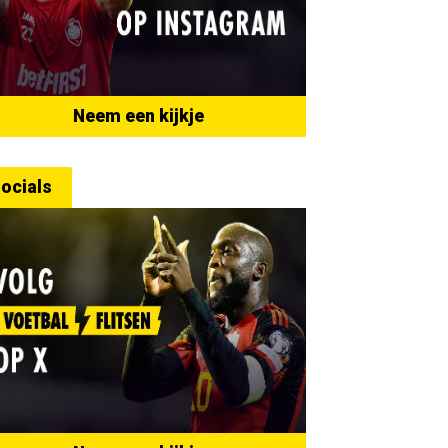
Neem een kijkje
ocials