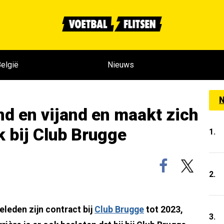
elgië
Nieuws
N
nd en vijand en maakt zich
k bij Club Brugge
1.
2.
leden zijn contract bij
Club Brugge
tot 2023,
3.