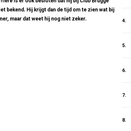
rrière is er ook besloten dat hij bij Club Brugge
niet bekend. Hij krijgt dan de tijd om te zien wat bij
ner, maar dat weet hij nog niet zeker.
4.
5.
6.
7.
8.