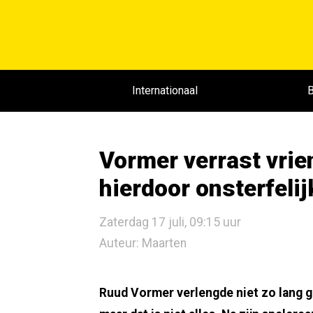
Internationaal
B
Vormer verrast vrie
hierdoor onsterfelij
Zaterdag 17 juli, 09:15 uur
Auteur: Maarten
Ruud Vormer verlengde niet zo lang ge