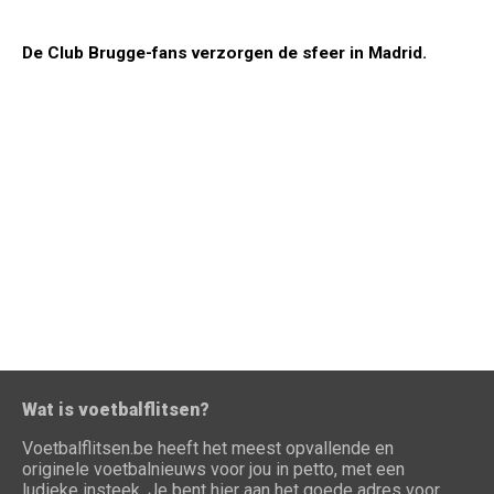
De Club Brugge-fans verzorgen de sfeer in Madrid.
Wat is voetbalflitsen?
Voetbalflitsen.be heeft het meest opvallende en
originele voetbalnieuws voor jou in petto, met een
ludieke insteek. Je bent hier aan het goede adres voor