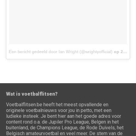
Een bericht gedeeld door Ian Wright (@wrightyofficial)
op
28 Mei 2017 om 1:50 PDT
Wat is voetbalflitsen?
Voetbalflitsen.be heeft het meest opvallende en
originele voetbalnieuws voor jou in petto, met een
ludieke insteek. Je bent hier aan het goede adres voor
content rond o.a. de Jupiler Pro League, Belgen in het
buitenland, de Champions League, de Rode Duivels, het
Belgisch amateurvoetbal en veel meer. De stem van de