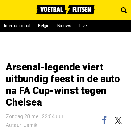
Internationaal
België
Nieuws
Live
Arsenal-legende viert
uitbundig feest in de auto
na FA Cup-winst tegen
Chelsea
Zondag 28 mei, 22:04 uur
Auteur: Jarnik