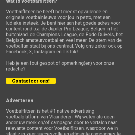
Wat is voetbalflitsen?
Voetbalflitsen.be heeft het meest opvallende en
originele voetbalnieuws voor jou in petto, met een
ludieke insteek. Je bent hier aan het goede adres voor
content rond o.a. de Jupiler Pro League, Belgen in het
buitenland, de Champions League, de Rode Duivels, het
Belgisch amateurvoetbal en veel meer. De stem van de
voetbalfan staat bij ons centraal. Volg ons zeker ook op
Facebook, X, Instagram en TikTok!
Heb je een fout gespot of opmerking(en) voor onze
redactie?
Contacteer ons!
Adverteren
Voetbalflitsen is het #1 native advertising
voetbalplatform van Vlaanderen. Wij weten als geen
ander uw merk en/of campagne door te vertalen naar
relevante content voor Voetbalflitsen, waardoor we in
staat zijn zeer succesvolle en efficiënte campagnes te