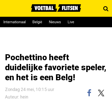
Internationaal
België
Nieuws
Live
Pochettino heeft
duidelijke favoriete speler,
en het is een Belg!
Zondag 24 mei, 10:15 uur
Auteur: hein