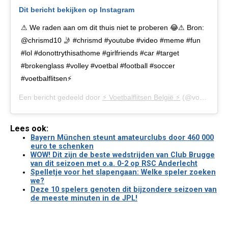
Dit bericht bekijken op Instagram
⚠ We raden aan om dit thuis niet te proberen 😂⚠ Bron:
@chrismd10 🤳 #chrismd #youtube #video #meme #fun
#lol #donottrythisathome #girlfriends #car #target
#brokenglass #volley #voetbal #football #soccer
#voetbalflitsen⚡
Een bericht gedeeld door
⚡️ Voetbalflitsen België ⚡️
(@voetbalflitsen.be) op
Lees ook:
Bayern München steunt amateurclubs door 460 000
euro te schenken
WOW! Dit zijn de beste wedstrijden van Club Brugge
van dit seizoen met o.a. 0-2 op RSC Anderlecht
Spelletje voor het slapengaan: Welke speler zoeken
we?
Deze 10 spelers genoten dit bijzondere seizoen van
de meeste minuten in de JPL!