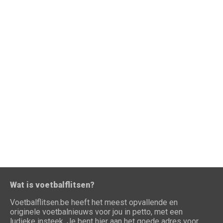
Wat is voetbalflitsen?
Voetbalflitsen.be heeft het meest opvallende en
originele voetbalnieuws voor jou in petto, met een
ludieke insteek. Je bent hier aan het goede adres voor