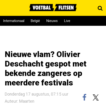
Internationaal
België
Nieuws
Live
Nieuwe vlam? Olivier
Deschacht gespot met
bekende zangeres op
meerdere festivals
Donderdag 17 augustus, 07:15 uur
Auteur: Maarten