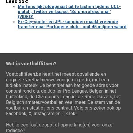
Lees ook:
Mertens lijkt ploegmaat uit te lachen tijdens UCL-
match, Twitter verbaasd: "So unprofessional"
(VIDEO)
Ex-City-speler en JPL-kampioen maakt vreemde
transfer naar Portugese club… ooit 45 miljoen waard
Wat is voetbalflitsen?
Voetbalflitsen.be heeft het meest opvallende en
originele voetbalnieuws voor jou in petto, met een
ludieke insteek. Je bent hier aan het goede adres voor
content rond o.a. de Jupiler Pro League, Belgen in het
buitenland, de Champions League, de Rode Duivels, het
Belgisch amateurvoetbal en veel meer. De stem van de
voetbalfan staat bij ons centraal. Volg ons zeker ook op
Facebook, X, Instagram en TikTok!
Heb je een fout gespot of opmerking(en) voor onze
redactie?