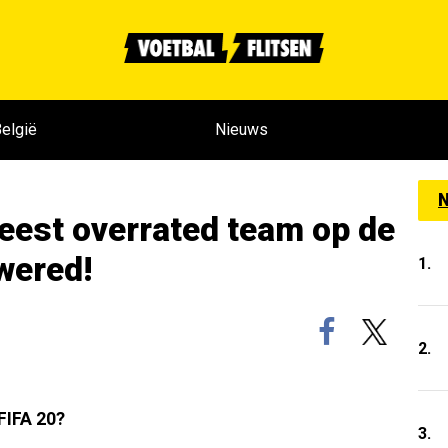
elgië
Nieuws
N
meest overrated team op de
wered!
1.
2.
FIFA 20?
3.