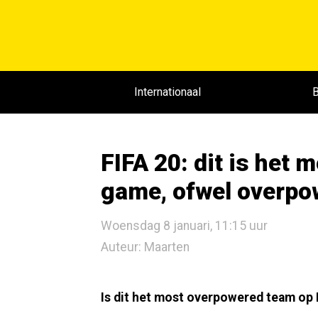
Internationaal
B
FIFA 20: dit is het 
game, ofwel overpo
Woensdag 8 januari, 11:15 uur
Auteur: Maarten
Is dit het most overpowered team op 