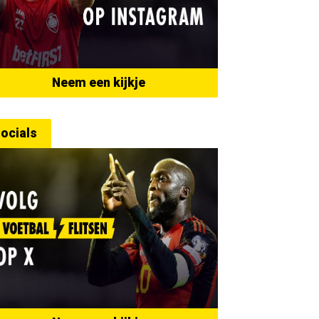
Neem een kijkje
ocials