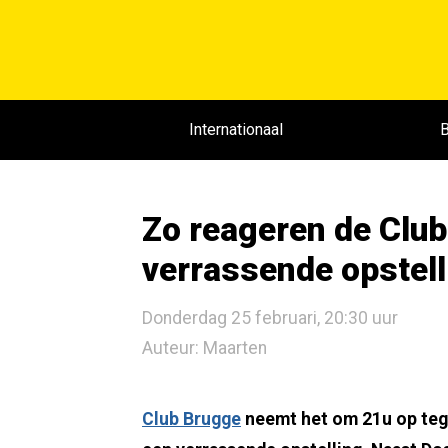
Internationaal
B
Zo reageren de Clu
verrassende opstel
Donderdag 25 februari, 20:30 uur
Auteur: Maarten
Club Brugge
neemt het om 21u op tege