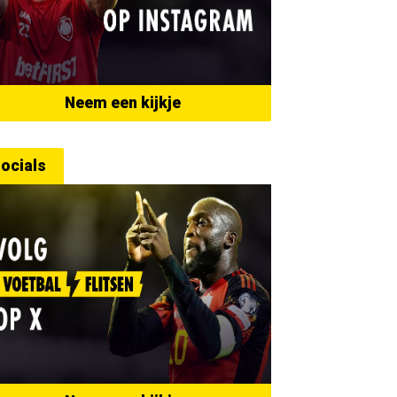
Neem een kijkje
ocials