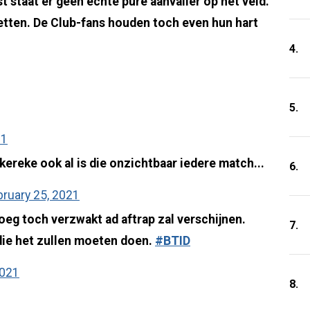
t staat er geen echte pure aanvaller op het veld.
etten. De Club-fans houden toch even hun hart
4.
5.
21
Okereke ook al is die onzichtbaar iedere match...
6.
bruary 25, 2021
oeg toch verzwakt ad aftrap zal verschijnen.
7.
die het zullen moeten doen.
#BTID
2021
8.