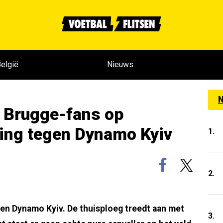
elgië
Nieuws
N
b Brugge-fans op
ling tegen Dynamo Kyiv
1.
2.
n Dynamo Kyiv. De thuisploeg treedt aan met
3.