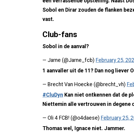
een verrassende opstelling. Naast Dos
Sobol en Dirar zouden de flanken bez
vast.
Club-fans
Sobol in de aanval?
— Jarne (@Jarne_fcb)
February 25, 20
1 aanvaller uit de 11? Dan nog liever 
— Brecht Van Hoecke (@brecht_vh)
Fe
#CluDyn
Kan niet ontkennen dat de pl
Niettemin alle vertrouwen in degene 
— Oli 4 FCB! (@o4daese)
February 25, 
Thomas wel, Ignace niet. Jammer.