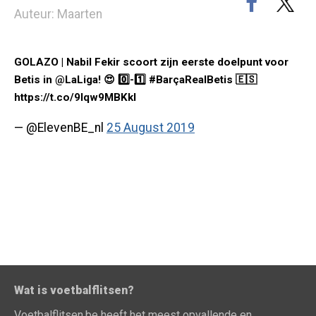
Auteur: Maarten
GOLAZO | Nabil Fekir scoort zijn eerste doelpunt voor
Betis in @LaLiga! 😍 0️⃣-1️⃣ #BarçaRealBetis 🇪🇸
https://t.co/9lqw9MBKkl
— @ElevenBE_nl
25 August 2019
Wat is voetbalflitsen?
Voetbalflitsen.be heeft het meest opvallende en