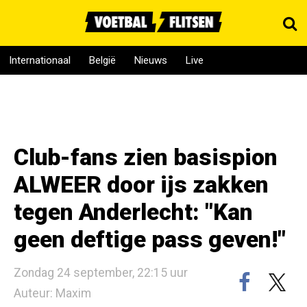
Internationaal
België
Nieuws
Live
Club-fans zien basispion
ALWEER door ijs zakken
tegen Anderlecht: "Kan
geen deftige pass geven!"
Zondag 24 september, 22:15 uur
Auteur: Maxim