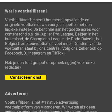
Wat is voetbalflitsen?
Voetbalflitsen.be heeft het meest opvallende en
originele voetbalnieuws voor jou in petto, met een
ludieke insteek. Je bent hier aan het goede adres voor
content rond o.a. de Jupiler Pro League, Belgen in het
buitenland, de Champions League, de Rode Duivels, het
Belgisch amateurvoetbal en veel meer. De stem van de
voetbalfan staat bij ons centraal. Volg ons zeker ook op
Facebook, X, Instagram en TikTok!
Heb je een fout gespot of opmerking(en) voor onze
redactie?
Contacteer ons!
Adverteren
Voetbalflitsen is het #1 native advertising
voetbalplatform van Vlaanderen. Wij weten als geen
ander uw merk en/of campagne door te vertalen naar