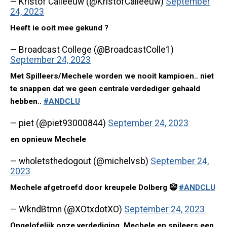
— Kristof Calleeuw (@KristofCalleeuw)
September
24, 2023
Heeft ie ooit mee gekund ?
— Broadcast College (@BroadcastColle1)
September 24, 2023
Met Spilleers/Mechele worden we nooit kampioen.. niet
te snappen dat we geen centrale verdediger gehaald
hebben..
#ANDCLU
— piet (@piet93000844)
September 24, 2023
en opnieuw Mechele
— wholetsthedogout (@michelvsb)
September 24,
2023
Mechele afgetroefd door kreupele Dolberg 🤡
#ANDCLU
— WkndBtmn (@XOtxdotXO)
September 24, 2023
Ongelofelijk onze verdediging. Mechele en spileers een