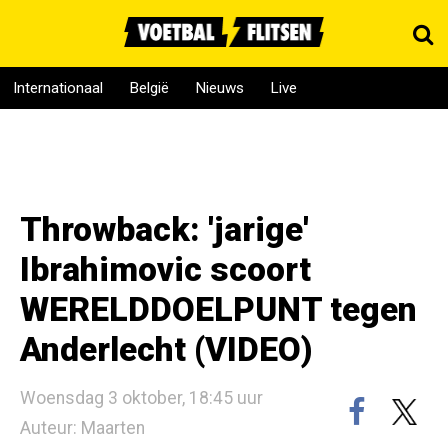
Internationaal
België
Nieuws
Live
Throwback: 'jarige'
Ibrahimovic scoort
WERELDDOELPUNT tegen
Anderlecht (VIDEO)
Woensdag 3 oktober, 18:45 uur
Auteur: Maarten