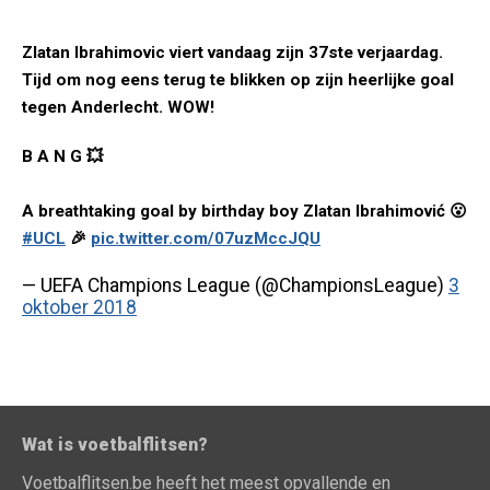
Zlatan Ibrahimovic viert vandaag zijn 37ste verjaardag.
Tijd om nog eens terug te blikken op zijn heerlijke goal
tegen Anderlecht. WOW!
B A N G 💥
A breathtaking goal by birthday boy Zlatan Ibrahimović 😮
#UCL
🎉
pic.twitter.com/07uzMccJQU
— UEFA Champions League (@ChampionsLeague)
3
oktober 2018
Wat is voetbalflitsen?
Voetbalflitsen.be heeft het meest opvallende en