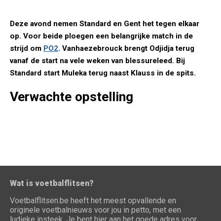
Deze avond nemen Standard en Gent het tegen elkaar
op. Voor beide ploegen een belangrijke match in de
strijd om
PO2
. Vanhaezebrouck brengt Odjidja terug
vanaf de start na vele weken van blessureleed. Bij
Standard start Muleka terug naast Klauss in de spits.
Verwachte opstelling
Wat is voetbalflitsen?
Voetbalflitsen.be heeft het meest opvallende en
originele voetbalnieuws voor jou in petto, met een
ludieke insteek. Je bent hier aan het goede adres voor