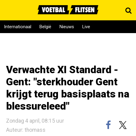
Internationaal
België
Nieuws
Live
Verwachte XI Standard -
Gent: "sterkhouder Gent
krijgt terug basisplaats na
blessureleed"
Zondag 4 april, 08:15 uur
Auteur: thomass