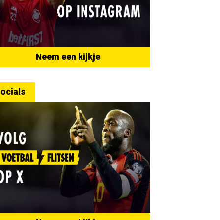
Neem een kijkje
ocials