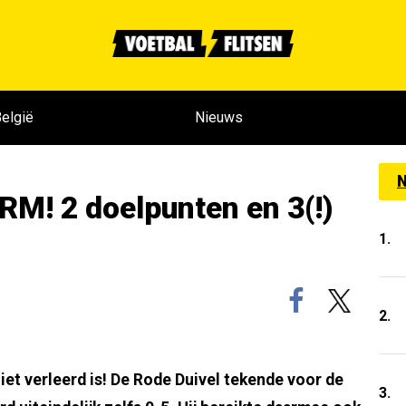
elgië
Nieuws
N
M! 2 doelpunten en 3(!)
1.
2.
niet verleerd is! De Rode Duivel tekende voor de
3.