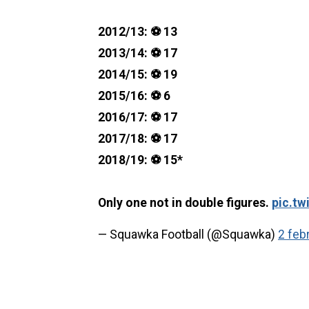
2012/13: ⚽️ 13
2013/14: ⚽️ 17
2014/15: ⚽️ 19
2015/16: ⚽️ 6
2016/17: ⚽️ 17
2017/18: ⚽️ 17
2018/19: ⚽️ 15*
Only one not in double figures.
pic.t
— Squawka Football (@Squawka)
2 feb