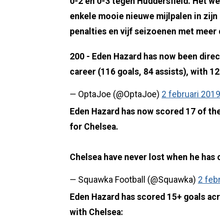
0-2 en 0-3 tegen Huddersfield. Het wer
enkele mooie nieuwe mijlpalen in zij
penalties en vijf seizoenen met meer 
200 - Eden Hazard has now been directl
career (116 goals, 84 assists), with 
— OptaJoe (@OptaJoe)
2 februari 201
Eden Hazard has now scored 17 of the
for Chelsea.
Chelsea have never lost when he has 
— Squawka Football (@Squawka)
2 feb
Eden Hazard has scored 15+ goals acro
with Chelsea: