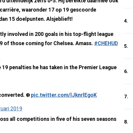
d uiteindelijk zelfs 0-5. Hij bereikte daarmee ook
n carrière, waaronder 17 op 19 gescoorde
dan 15 doelpunten. Alsjeblieft!
4.
y involved in 200 goals in his top-flight league
129 of those coming for Chelsea. Amass.
#CHEHUD
5.
9
 19 penalties he has taken in the Premier League
6.
converted. ❄️
pic.twitter.com/lJknrlEgoK
7.
ruari 2019
ss all competitions in five of his seven seasons
8.