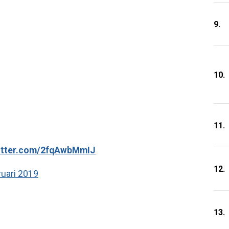
9.
10.
11.
witter.com/2fqAwbMmIJ
12.
ruari 2019
13.