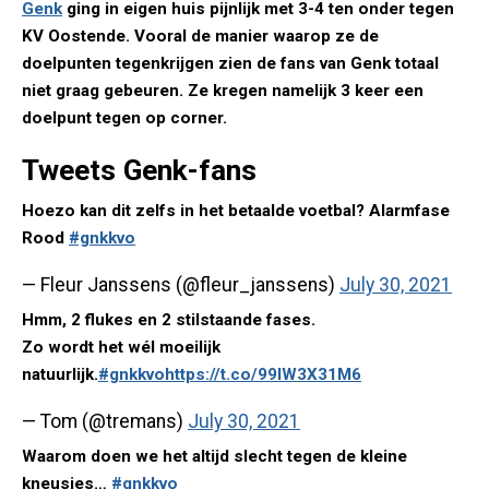
Genk
ging in eigen huis pijnlijk met 3-4 ten onder tegen
KV Oostende. Vooral de manier waarop ze de
doelpunten tegenkrijgen zien de fans van Genk totaal
niet graag gebeuren. Ze kregen namelijk 3 keer een
doelpunt tegen op corner.
Tweets Genk-fans
Hoezo kan dit zelfs in het betaalde voetbal? Alarmfase
Rood
#gnkkvo
— Fleur Janssens (@fleur_janssens)
July 30, 2021
Hmm, 2 flukes en 2 stilstaande fases.
Zo wordt het wél moeilijk
natuurlijk.
#gnkkvo
https://t.co/99lW3X31M6
— Tom (@tremans)
July 30, 2021
Waarom doen we het altijd slecht tegen de kleine
kneusjes…
#gnkkvo