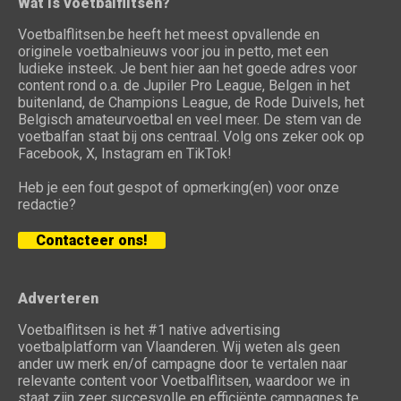
Wat is voetbalflitsen?
Voetbalflitsen.be heeft het meest opvallende en
originele voetbalnieuws voor jou in petto, met een
ludieke insteek. Je bent hier aan het goede adres voor
content rond o.a. de Jupiler Pro League, Belgen in het
buitenland, de Champions League, de Rode Duivels, het
Belgisch amateurvoetbal en veel meer. De stem van de
voetbalfan staat bij ons centraal. Volg ons zeker ook op
Facebook, X, Instagram en TikTok!
Heb je een fout gespot of opmerking(en) voor onze
redactie?
Contacteer ons!
Adverteren
Voetbalflitsen is het #1 native advertising
voetbalplatform van Vlaanderen. Wij weten als geen
ander uw merk en/of campagne door te vertalen naar
relevante content voor Voetbalflitsen, waardoor we in
staat zijn zeer succesvolle en efficiënte campagnes te