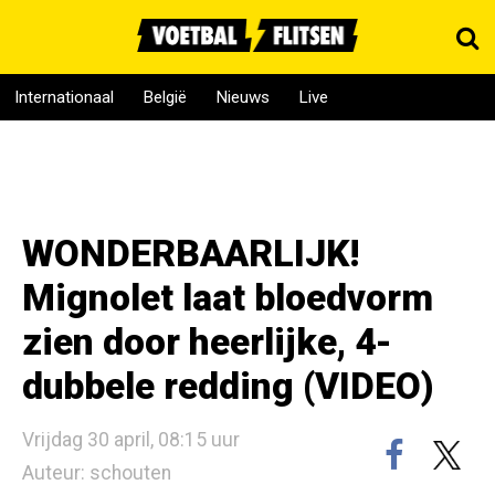
Internationaal
België
Nieuws
Live
WONDERBAARLIJK!
Mignolet laat bloedvorm
zien door heerlijke, 4-
dubbele redding (VIDEO)
Vrijdag 30 april, 08:15 uur
Auteur: schouten