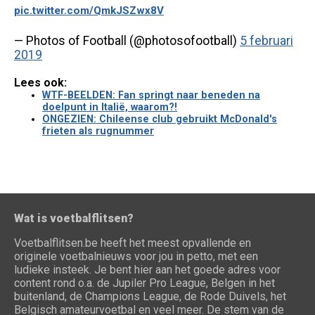
pic.twitter.com/QmkJSZwx8V
— Photos of Football (@photosofootball)
5 februari
2019
Lees ook:
WTF-BEELDEN: Fan springt naar beneden na
doelpunt in Italië, waarom?!
ONGEZIEN: Chileense club gebruikt McDonald's
frieten als rugnummer
Wat is voetbalflitsen?
Voetbalflitsen.be heeft het meest opvallende en
originele voetbalnieuws voor jou in petto, met een
ludieke insteek. Je bent hier aan het goede adres voor
content rond o.a. de Jupiler Pro League, Belgen in het
buitenland, de Champions League, de Rode Duivels, het
Belgisch amateurvoetbal en veel meer. De stem van de