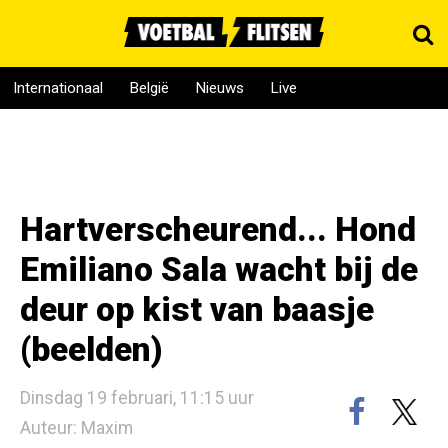
Internationaal
België
Nieuws
Live
Hartverscheurend... Hond
Emiliano Sala wacht bij de
deur op kist van baasje
(beelden)
Dinsdag 19 februari, 11:15 uur
Auteur: Maxim