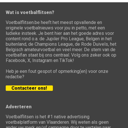
Wat is voetbalflitsen?
Voetbalflitsen.be heeft het meest opvallende en
originele voetbalnieuws voor jou in petto, met een
ludieke insteek. Je bent hier aan het goede adres voor
content rond o.a. de Jupiler Pro League, Belgen in het
buitenland, de Champions League, de Rode Duivels, het
Belgisch amateurvoetbal en veel meer. De stem van de
voetbalfan staat bij ons centraal. Volg ons zeker ook op
Facebook, X, Instagram en TikTok!
Heb je een fout gespot of opmerking(en) voor onze
redactie?
Contacteer ons!
Adverteren
Voetbalflitsen is het #1 native advertising
voetbalplatform van Vlaanderen. Wij weten als geen
ander uw merk en/of campagne door te vertalen naar