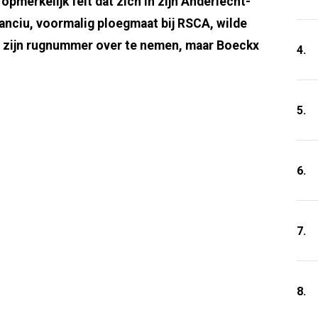
pmerkelijk feit dat zich in zijn Anderlecht-
anciu, voormalig ploegmaat bij RSCA, wilde
 zijn rugnummer over te nemen, maar Boeckx
4.
5.
6.
7.
8.