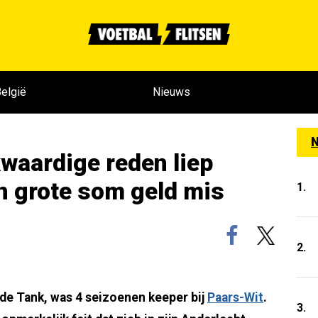
elgië
Nieuws
N
aardige reden liep
n grote som geld mis
1.
2.
 de Tank, was 4 seizoenen keeper bij
Paars-Wit
.
3.