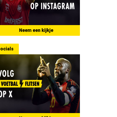
Neem een kijkje
ocials