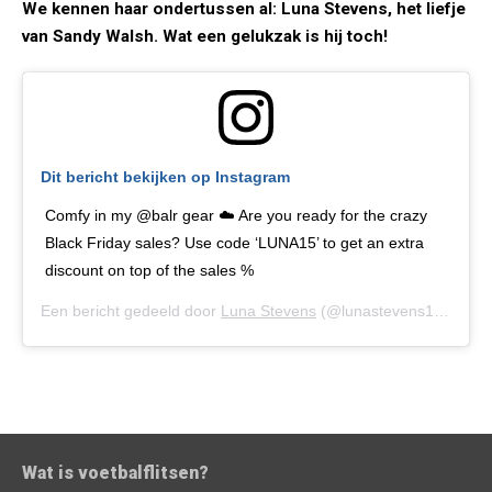
We kennen haar ondertussen al: Luna Stevens, het liefje
van Sandy Walsh. Wat een gelukzak is hij toch!
Dit bericht bekijken op Instagram
Comfy in my @balr gear ☁️ Are you ready for the crazy
Black Friday sales? Use code ‘LUNA15’ to get an extra
discount on top of the sales %
Een bericht gedeeld door
Luna Stevens
(@lunastevens1) op
27 
Wat is voetbalflitsen?