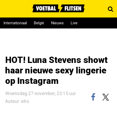
Internationaal
België
Nieuws
Live
HOT! Luna Stevens showt
haar nieuwe sexy lingerie
op Instagram
Woensdag 27 november, 23:15 uur
Auteur: elro