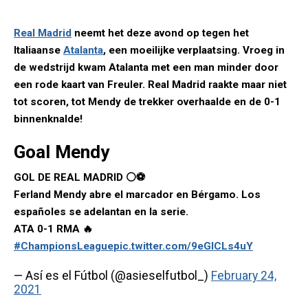
Real Madrid
neemt het deze avond op tegen het
Italiaanse
Atalanta
, een moeilijke verplaatsing. Vroeg in
de wedstrijd kwam Atalanta met een man minder door
een rode kaart van Freuler. Real Madrid raakte maar niet
tot scoren, tot Mendy de trekker overhaalde en de 0-1
binnenknalde!
Goal Mendy
GOL DE REAL MADRID ⚪⚽
Ferland Mendy abre el marcador en Bérgamo. Los
españoles se adelantan en la serie.
ATA 0-1 RMA 🔥
#ChampionsLeague
pic.twitter.com/9eGICLs4uY
— Así es el Fútbol (@asieselfutbol_)
February 24,
2021