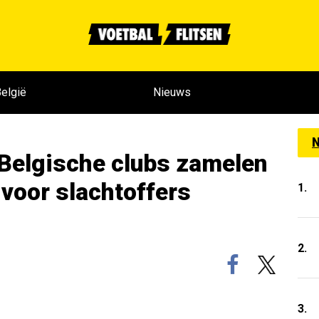
elgië
Nieuws
N
Belgische clubs zamelen
 voor slachtoffers
1.
2.
3.