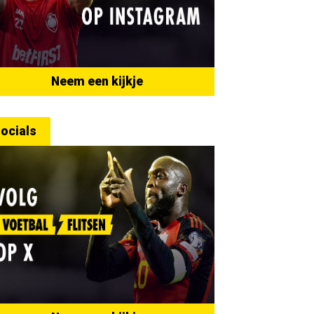
Neem een kijkje
ocials