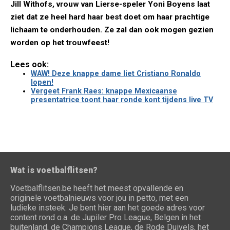
Jill Withofs, vrouw van Lierse-speler Yoni Boyens laat
ziet dat ze heel hard haar best doet om haar prachtige
lichaam te onderhouden. Ze zal dan ook mogen gezien
worden op het trouwfeest!
Lees ook:
WAW! Deze knappe dame liet Cristiano Ronaldo
lopen!
Vergeet Frank Raes: knappe Mexicaanse
presentatrice toont haar ronde kont tijdens live TV
Wat is voetbalflitsen?
Voetbalflitsen.be heeft het meest opvallende en
originele voetbalnieuws voor jou in petto, met een
ludieke insteek. Je bent hier aan het goede adres voor
content rond o.a. de Jupiler Pro League, Belgen in het
buitenland, de Champions League, de Rode Duivels, het