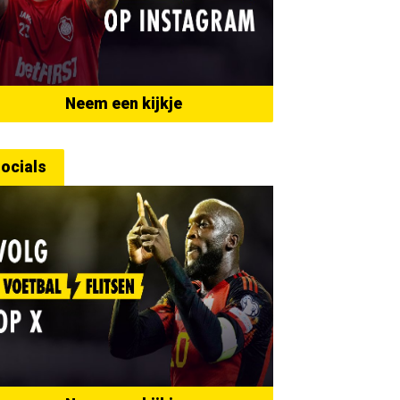
Neem een kijkje
ocials