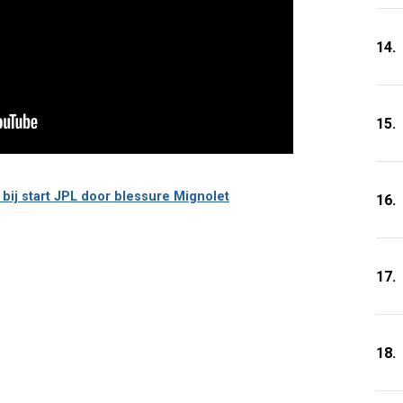
14.
15.
bij start JPL door blessure Mignolet
16.
17.
18.