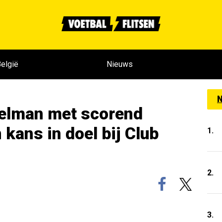
elgië
Nieuws
N
oelman met scorend
 kans in doel bij Club
1.
2.
3.