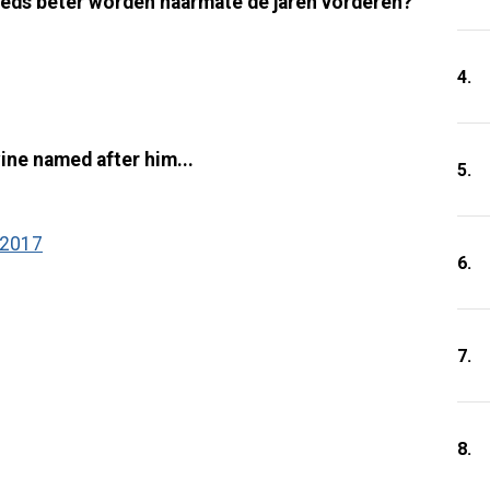
eeds beter worden naarmate de jaren vorderen?
4.
ine named after him...
5.
 2017
6.
7.
8.