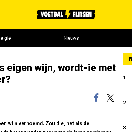
elgië
Nieuws
N
s eigen wijn, wordt-ie met
er?
1.
2.
 een wijn vernoemd. Zou die, net als de
3.