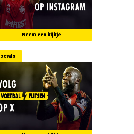
Neem een kijkje
ocials