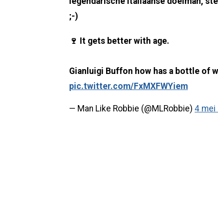
legendarische Italiaanse doelman, st
;-)
🍷 It gets better with age.
Gianluigi Buffon how has a bottle of w
pic.twitter.com/FxMXFWYiem
— Man Like Robbie (@MLRobbie)
4 mei