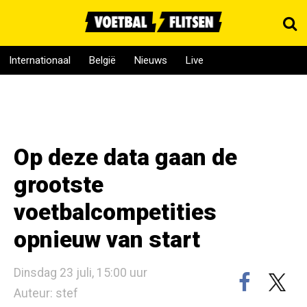
Internationaal
België
Nieuws
Live
Op deze data gaan de
grootste
voetbalcompetities
opnieuw van start
Dinsdag 23 juli, 15:00 uur
Auteur: stef