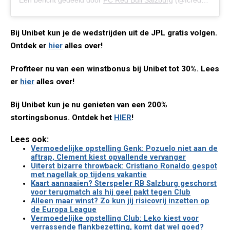
Een bericht gedeeld door
FC Red Bull Salzburg
(@fcredbullsalzburg) op
Bij Unibet kun je de wedstrijden uit de JPL gratis volgen.
Ontdek er
hier
alles over!
Profiteer nu van een winstbonus bij Unibet tot 30%. Lees
er
hier
alles over!
Bij Unibet kun je nu genieten van een 200%
stortingsbonus. Ontdek het
HIER
!
Lees ook:
Vermoedelijke opstelling Genk: Pozuelo niet aan de
aftrap, Clement kiest opvallende vervanger
Uiterst bizarre throwback: Cristiano Ronaldo gespot
met nagellak op tijdens vakantie
Kaart aannaaien? Sterspeler RB Salzburg geschorst
voor terugmatch als hij geel pakt tegen Club
Alleen maar winst? Zo kun jij risicovrij inzetten op
de Europa League
Vermoedelijke opstelling Club: Leko kiest voor
verrassende flankbezetting, komt dat wel goed?