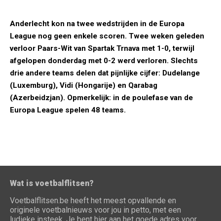
Anderlecht kon na twee wedstrijden in de Europa
League nog geen enkele scoren. Twee weken geleden
verloor Paars-Wit van Spartak Trnava met 1-0, terwijl
afgelopen donderdag met 0-2 werd verloren. Slechts
drie andere teams delen dat pijnlijke cijfer: Dudelange
(Luxemburg), Vidi (Hongarije) en Qarabag
(Azerbeidzjan). Opmerkelijk: in de poulefase van de
Europa League spelen 48 teams.
Wat is voetbalflitsen?
Voetbalflitsen.be heeft het meest opvallende en
originele voetbalnieuws voor jou in petto, met een
ludieke insteek. Je bent hier aan het goede adres voor