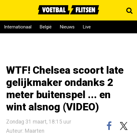
Internationaal
België
Nieuws
Live
WTF! Chelsea scoort late
gelijkmaker ondanks 2
meter buitenspel ... en
wint alsnog (VIDEO)
Zondag 31 maart, 18:15 uur
Auteur: Maarten