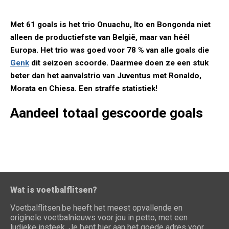
Met 61 goals is het trio Onuachu, Ito en Bongonda niet
alleen de productiefste van België, maar van héél
Europa. Het trio was goed voor 78 % van alle goals die
Genk
dit seizoen scoorde. Daarmee doen ze een stuk
beter dan het aanvalstrio van Juventus met Ronaldo,
Morata en Chiesa. Een straffe statistiek!
Aandeel totaal gescoorde goals
Wat is voetbalflitsen?
Voetbalflitsen.be heeft het meest opvallende en
originele voetbalnieuws voor jou in petto, met een
ludieke insteek. Je bent hier aan het goede adres voor