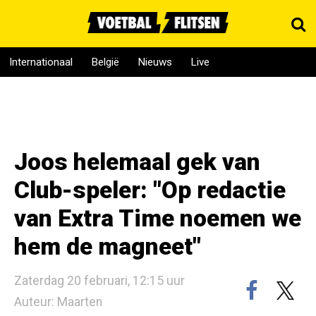
Internationaal
België
Nieuws
Live
Joos helemaal gek van
Club-speler: "Op redactie
van Extra Time noemen we
hem de magneet"
Zaterdag 20 februari, 12:15 uur
Auteur: Maarten