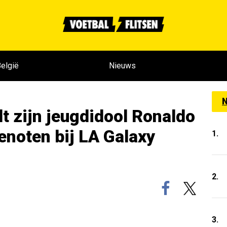
elgië
Nieuws
N
lt zijn jeugdidool Ronaldo
enoten bij LA Galaxy
1.
2.
3.