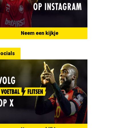
Neem een kijkje
ocials