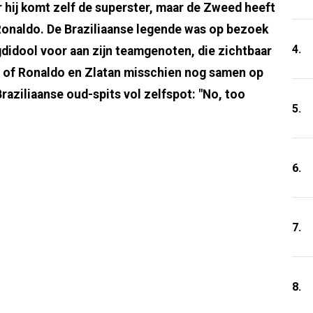
r hij komt zelf de superster, maar de Zweed heeft
Ronaldo. De Braziliaanse legende was op bezoek
4.
ugdidool voor aan zijn teamgenoten, die zichtbaar
g of Ronaldo en Zlatan misschien nog samen op
raziliaanse oud-spits vol zelfspot: "No, too
5.
6.
7.
8.