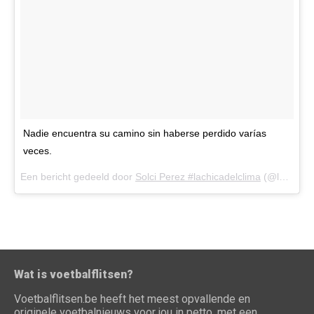
Nadie encuentra su camino sin haberse perdido varías
veces.
Een bericht gedeeld door
Solci Perez #lachicadelclima
(@lasobrideperez) op
Wat is voetbalflitsen?
Voetbalflitsen.be heeft het meest opvallende en
originele voetbalnieuws voor jou in petto, met een