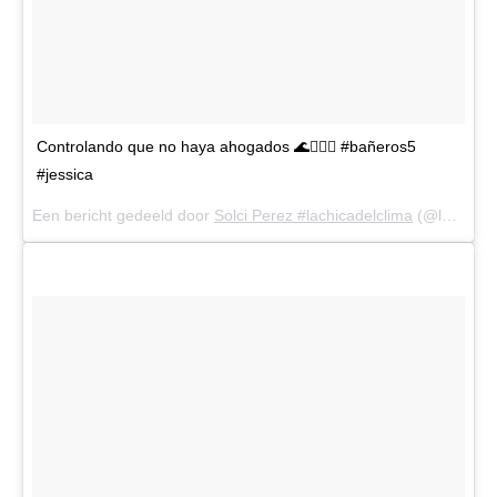
Controlando que no haya ahogados 🌊🏊🏼‍♀️ #bañeros5
#jessica
Een bericht gedeeld door
Solci Perez #lachicadelclima
(@lasobrideperez) op