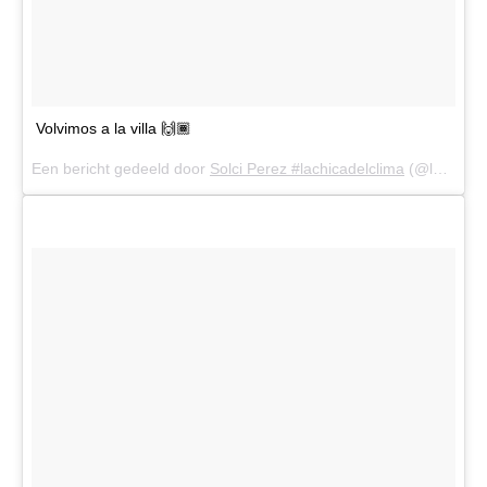
Volvimos a la villa 🙌🏾
Een bericht gedeeld door
Solci Perez #lachicadelclima
(@lasobrideperez) op