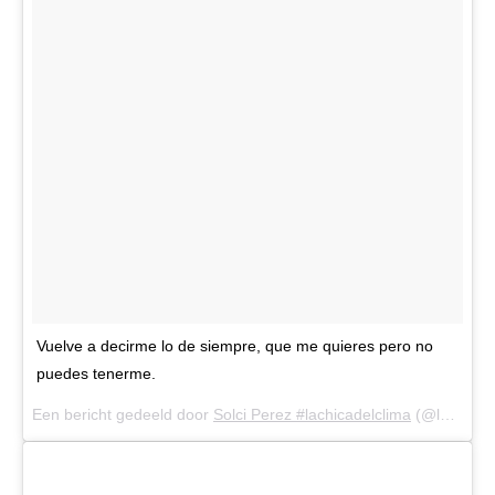
Vuelve a decirme lo de siempre, que me quieres pero no
puedes tenerme.
Een bericht gedeeld door
Solci Perez #lachicadelclima
(@lasobrideperez) op