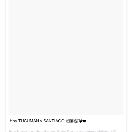
Hoy TUCUMÁN y SANTIAGO 🙌🏾😱💣❤️
Een bericht gedeeld door
Solci Perez #lachicadelclima
(@lasobrideperez) op