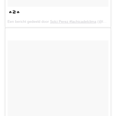
🔥🏖🔥
Een bericht gedeeld door
Solci Perez #lachicadelclima
(@lasobrideperez) op