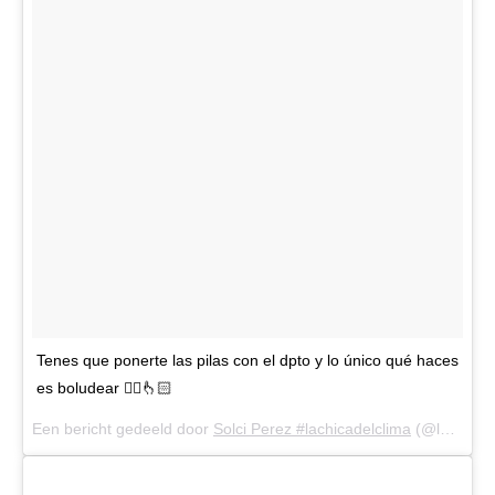
Tenes que ponerte las pilas con el dpto y lo único qué haces
es boludear 🤦‍♀️👆🏻
Een bericht gedeeld door
Solci Perez #lachicadelclima
(@lasobrideperez) op