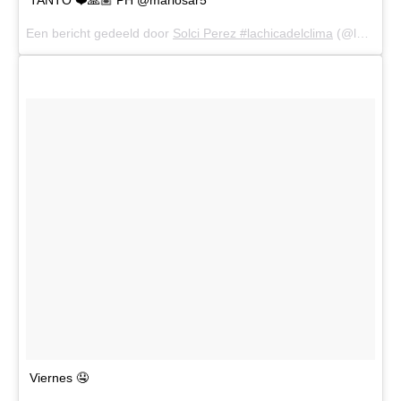
TANTO ❤️🙏🏽 PH @mariosar5
Een bericht gedeeld door
Solci Perez #lachicadelclima
(@lasobrideperez) op
Viernes 🤤