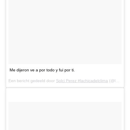
Me dijeron ve a por todo y fui por ti.
Een bericht gedeeld door
Solci Perez #lachicadelclima
(@lasobrideperez) op