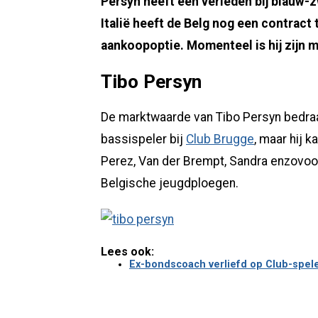
Persyn heeft een verleden bij blauw-zw
Italië heeft de Belg nog een contrac
aankoopoptie. Momenteel is hij zijn m
Tibo Persyn
De marktwaarde van Tibo Persyn bedraa
bassispeler bij
Club Brugge
, maar hij 
Perez, Van der Brempt, Sandra enzovoor
Belgische jeugdploegen.
Lees ook:
Ex-bondscoach verliefd op Club-speler