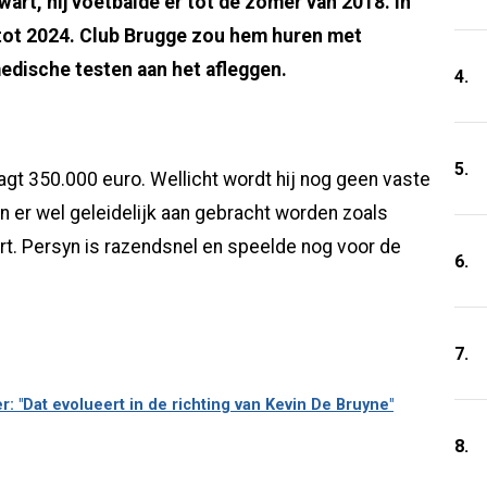
art, hij voetbalde er tot de zomer van 2018. In
t tot 2024. Club Brugge zou hem huren met
edische testen aan het afleggen.
4.
5.
gt 350.000 euro. Wellicht wordt hij nog geen vaste
kan er wel geleidelijk aan gebracht worden zoals
t. Persyn is razendsnel en speelde nog voor de
6.
7.
: "Dat evolueert in de richting van Kevin De Bruyne"
8.