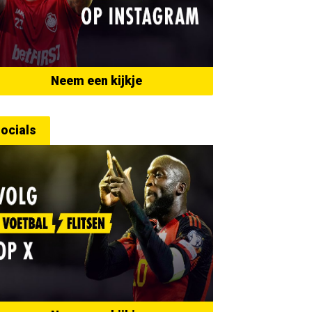
Neem een kijkje
ocials