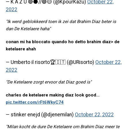
— K A Z U 🔴⚫️//🟣🟡 (@KpourKazu)
October 22,
2022
"Ik werd geblokkeerd toen ik zei dat Brahim Diaz beter is
dan De Ketelaere haha"
conan mi ha bloccato quando ho detto brahim diaz> de
ketelaere ahah
— Umberto il risorto🏆🇮🇹 (@URisorto)
October 22,
2022
"De Ketelaere zorgt ervoor dat Diaz goed is"
charles de ketelaere making diaz look good…
pic.twitter.com/rFt6WkyC74
— stinker enejd (@djenemilan)
October 22, 2022
"Milan kocht de dure De Ketelaere om Brahim Diaz meer te