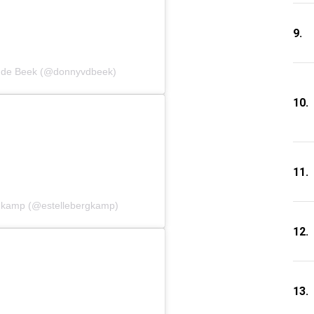
9.
n de Beek (@donnyvdbeek)
10.
11.
rgkamp (@estellebergkamp)
12.
13.