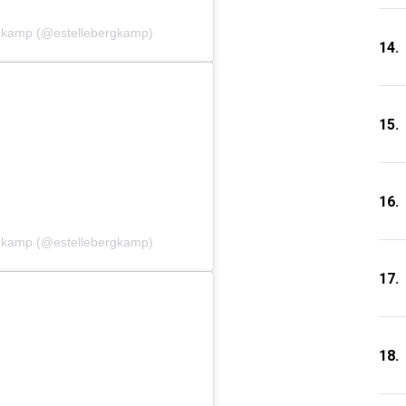
rgkamp (@estellebergkamp)
14.
15.
16.
rgkamp (@estellebergkamp)
17.
18.