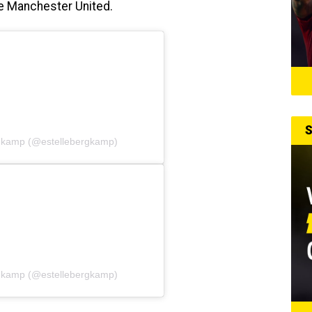
te Manchester United.
S
rgkamp (@estellebergkamp)
rgkamp (@estellebergkamp)