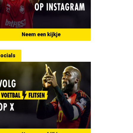
Neem een kijkje
ocials