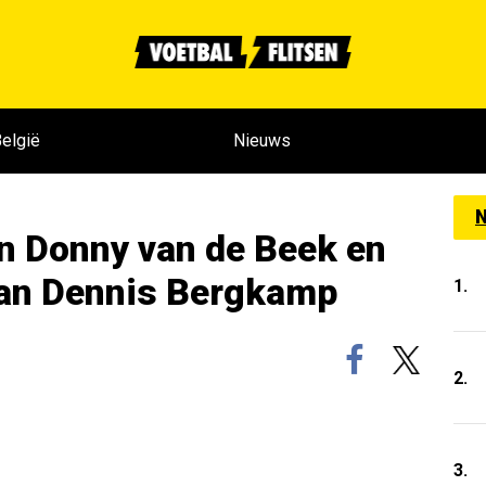
elgië
Nieuws
N
van Donny van de Beek en
van Dennis Bergkamp
1.
2.
3.