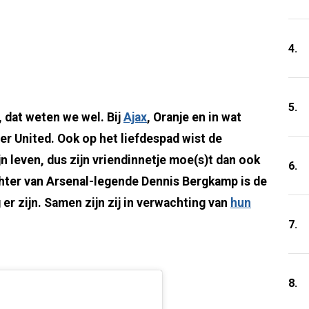
4.
5.
 dat weten we wel. Bij
Ajax
, Oranje en in wat
r United. Ook op het liefdespad wist de
n leven, dus zijn vriendinnetje moe(s)t dan ook
6.
hter van Arsenal-legende Dennis Bergkamp is de
r zijn. Samen zijn zij in verwachting van
hun
7.
8.