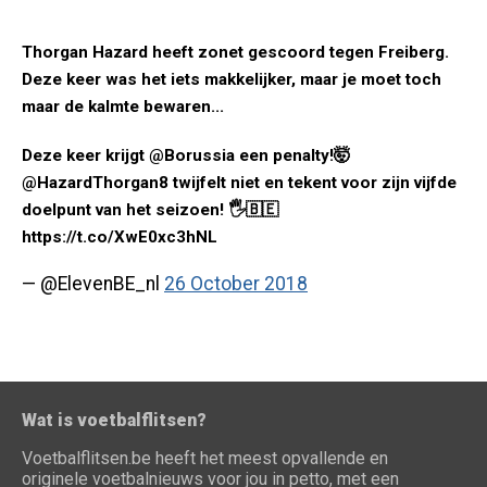
Thorgan Hazard heeft zonet gescoord tegen Freiberg.
Deze keer was het iets makkelijker, maar je moet toch
maar de kalmte bewaren...
Deze keer krijgt @Borussia een penalty!🤯
@HazardThorgan8 twijfelt niet en tekent voor zijn vijfde
doelpunt van het seizoen! 🖐🇧🇪
https://t.co/XwE0xc3hNL
— @ElevenBE_nl
26 October 2018
Wat is voetbalflitsen?
Voetbalflitsen.be heeft het meest opvallende en
originele voetbalnieuws voor jou in petto, met een