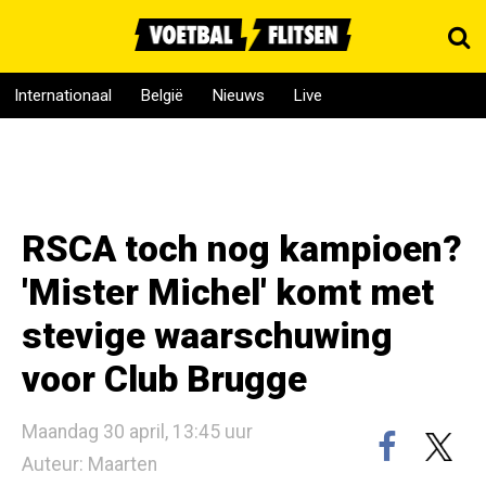
Internationaal
België
Nieuws
Live
RSCA toch nog kampioen?
'Mister Michel' komt met
stevige waarschuwing
voor Club Brugge
Maandag 30 april, 13:45 uur
Auteur: Maarten