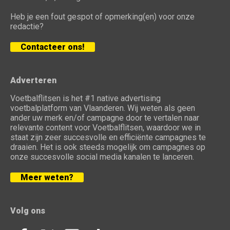
Heb je een fout gespot of opmerking(en) voor onze
redactie?
Contacteer ons!
Adverteren
Voetbalflitsen is het #1 native advertising
voetbalplatform van Vlaanderen. Wij weten als geen
ander uw merk en/of campagne door te vertalen naar
relevante content voor Voetbalflitsen, waardoor we in
staat zijn zeer succesvolle en efficiënte campagnes te
draaien. Het is ook steeds mogelijk om campagnes op
onze succesvolle social media kanalen te lanceren.
Meer weten?
Volg ons