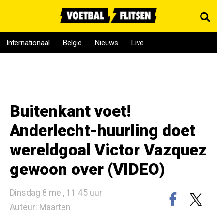
Internationaal
België
Nieuws
Live
Buitenkant voet!
Anderlecht-huurling doet
wereldgoal Victor Vazquez
gewoon over (VIDEO)
Dinsdag 8 mei, 11:45 uur
Auteur: Maarten