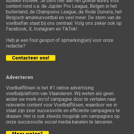
ludieke insteek. Je bent hier aan het goede adres voor
content rond o.a. de Jupiler Pro League, Belgen in het
buitenland, de Champions League, de Rode Duivels, het
Belgisch amateurvoetbal en veel meer. De stem van de
voetbalfan staat bij ons centraal. Volg ons zeker ook op
Facebook, X, Instagram en TikTok!
Heb je een fout gespot of opmerking(en) voor onze
redactie?
Contacteer ons!
Adverteren
Voetbalflitsen is het #1 native advertising
voetbalplatform van Vlaanderen. Wij weten als geen
ander uw merk en/of campagne door te vertalen naar
relevante content voor Voetbalflitsen, waardoor we in
staat zijn zeer succesvolle en efficiënte campagnes te
draaien. Het is ook steeds mogelijk om campagnes op
onze succesvolle social media kanalen te lanceren.
Meer weten?