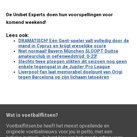
De Unibet Experts doen hun voorspellingen voor
komend weekend!
Lees ook:
DRAMATISCH! Eén Gent-speler valt volledig door de
mand in Cyprus en krijgt vreselijke score
Niet normaal! Bayern München SLOOPT Duitse
amateurclub in oefenwedstrijd: 0-23!
Slechts twee ploegen slikten dit seizoen nog geen
enkele tegengoal in de Jupiler Pro League
Liverpool-fan laat memorabel doelpunt van Origi
tegen Barcelona op zijn lichaam tatoeëren
Wat is voetbalflitsen?
Voetbalflitsen.be heeft het meest opvallende en
originele voetbalnieuws voor jou in petto, met een